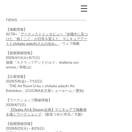
news
【掲載情報】
​ACTA+「
アーティストインタビュー
『休職中に見つ
けた「描くこと」が日常を変えた。マニキュアアー
トとchikako adachiさんの歩み』
」ウェブ掲載
【個展開催情報】
2026/4/14(火)-6/7(日)
個展「スクラップアンドビルド」(trattoria con
anima／和歌山)
【出展情報】
2026/5/8(金)～7/12(日)
「THE Art Room U-ku × chikako adachi Art
Exhibition」(CUCINA名古屋ショールーム／愛知)
【ワークショップ開催情報】
2026/6/7(日)
「
【Osaka Art & Design企画】マニキュアで抽象画
を描くワークショップ
」(阪急うめだ本店／大阪)
【個展開催情報】
2026/6/23(火)～8/23(日)